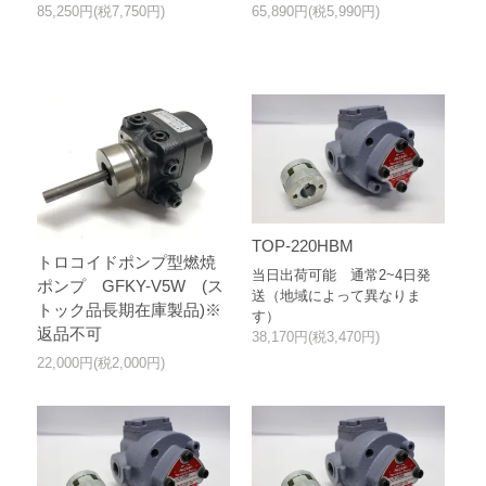
85,250円(税7,750円)
65,890円(税5,990円)
TOP-220HBM
トロコイドポンプ型燃焼
当日出荷可能 通常2~4日発
ポンプ GFKY-V5W (ス
送（地域によって異なりま
トック品長期在庫製品)※
す）
返品不可
38,170円(税3,470円)
22,000円(税2,000円)