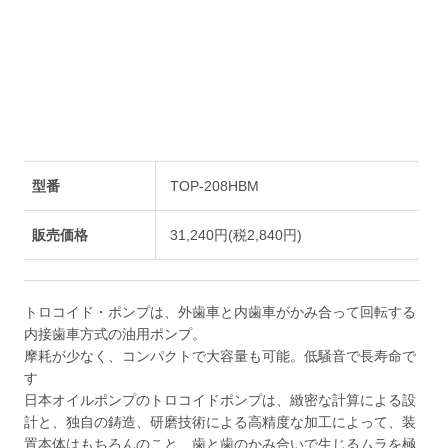
型番
TOP-208HBM
販売価格
31,240円(税2,840円)
トロコイド・ポンプは、外歯車と内歯車がかみ合って回転する
内接歯車方式の油用ポンプ。
摩耗が少なく、コンパクトで大容量も可能。低騒音で長寿命で
す
日本オイルポンプのトロコイドポンプは、緻密な計算による設
計と、独自の鋳造、研磨技術による高精度な加工によって、装
置本体はもちろんのこと、歯と歯のかみ合いで生じるムラを極