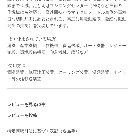
限まで低減。たとえばマシニングセンター（MC)など最新の工
作機械にも対応し、高速回転かつマイクロメートル単位の高精
度な切削加工に必要とされる、高度な無脈動送液（微細な振動
発生の抑制）を実現しています。
[よく使用されている場所]
建機、産業機械、工作機械、食品機械、オート機器、レジャー
施設、環境設備機器、印刷機械、船舶など
[使用方法]
潤滑装置、低圧油圧装置、クーリング装置、温調装置、ボイラ
ー等の油移送装置
レビューを見る(0件)
レビューを投稿
特定商取引法に基づく表記（返品等）