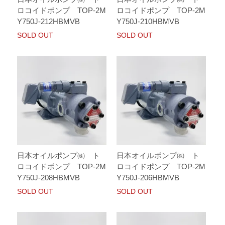
ロコイドポンプ TOP-2M
ロコイドポンプ TOP-2M
Y750J-212HBMVB
Y750J-210HBMVB
SOLD OUT
SOLD OUT
日本オイルポンプ㈱ ト
日本オイルポンプ㈱ ト
ロコイドポンプ TOP-2M
ロコイドポンプ TOP-2M
Y750J-208HBMVB
Y750J-206HBMVB
SOLD OUT
SOLD OUT