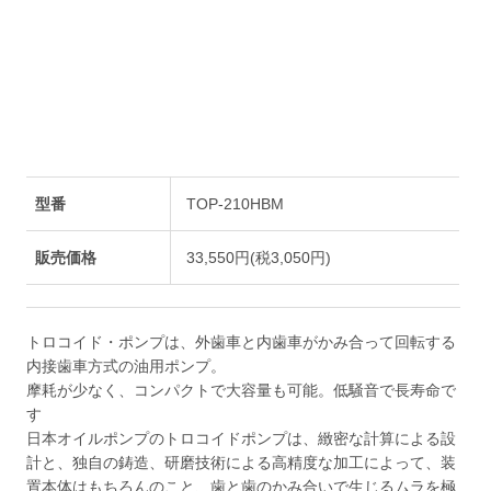
型番
TOP-210HBM
販売価格
33,550円(税3,050円)
トロコイド・ポンプは、外歯車と内歯車がかみ合って回転する
内接歯車方式の油用ポンプ。
摩耗が少なく、コンパクトで大容量も可能。低騒音で長寿命で
す
日本オイルポンプのトロコイドポンプは、緻密な計算による設
計と、独自の鋳造、研磨技術による高精度な加工によって、装
置本体はもちろんのこと、歯と歯のかみ合いで生じるムラを極