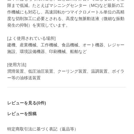
限まで低減。たとえばマシニングセンター（MC)など最新の工
作機械にも対応し、高速回転かつマイクロメートル単位の高精
度な切削加工に必要とされる、高度な無脈動送液（微細な振動
発生の抑制）を実現しています。
[よく使用されている場所]
建機、産業機械、工作機械、食品機械、オート機器、レジャー
施設、環境設備機器、印刷機械、船舶など
[使用方法]
潤滑装置、低圧油圧装置、クーリング装置、温調装置、ボイラ
ー等の油移送装置
レビューを見る(0件)
レビューを投稿
特定商取引法に基づく表記（返品等）