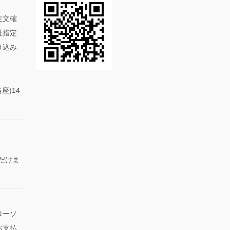
注文確
社指定
り込み
座)14
だけま
ローソ
お支払