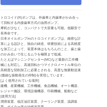
トロコイド(R)ポンプは、外歯車と内歯車がかみ合っ
て回転する内接歯車方式の油用ポンプ。
摩耗が少なく、コンパクトで大容量も可能。低騒音で
長寿命です。
日本オイルポンプ㈱のトロコイドポンプは、緻密な計
算による設計と、独自の鋳造、研磨技術による高精度
な加工によって、装置本体はもちろんのこと、歯と歯
のかみ合いで生じるムラを極限まで低減。
たとえばマシニングセンター(MC)など最新の工作機
械にも対応し、高速回転かつマイクロメートル単位の
高精度な切削加工に必要とされる、高度な無脈動送液
(微細な振動発生の抑制)を実現しています。
[よく使用されている場所]
建機、産業機械、工作機械、食品機械、オート機器、
レジャー施設、環境設備機器、印刷機械、船舶など
[使用方法]
潤滑装置、低圧油圧装置、クーリング装置、温調装
置、ボイラー等の油移送装置