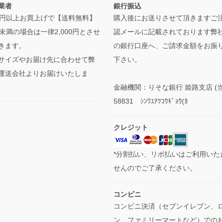
業者
銀行振込
000円以上お買上げで【送料無料】
購入後にお送りさせて頂きますご
0円未満の場合は一律2,000円とさせ
認メールに記載されております弊
きます。
の銀行口座へ、ご請求金額をお振
サイズやお届け先に合わせて弊
下さい。
運送会社よりお届けいたしま
金融機関：りそな銀行 姫路支店 (当
58831 ｼﾝﾜﾕｱﾂｺｳｷﾞｮｳ(ｶ
クレジット
*分割払い、リボ払いはご利用いた
せんのでご了承ください。
コンビニ
コンビニ決済（セブンイレブン、
ン、ファミリーマートなど）での