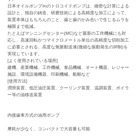
日本オイルポンプ㈱のトロコイドポンプは、緻密な計算による
設計と、独自の鋳造、研磨技術による高精度な加工によって、
装置本体はもちろんのこと、歯と歯のかみ合いで生じるムラを
極限まで低減。
たとえばマシニングセンター(MC)など最新の工作機械にも対
応し、高速回転かつマイクロメートル単位の高精度な切削加工
に必要とされる、高度な無脈動送液(微細な振動発生の抑制)を
実現しています。
[よく使用されている場所]
建機、産業機械、工作機械、食品機械、オート機器、レジャー
施設、環境設備機器、印刷機械、船舶など
[使用方法]
潤滑装置、低圧油圧装置、クーリング装置、温調装置、ボイラ
ー等の油移送装置
内接歯車方式の油用ポンプ
摩耗が少なく、コンパクトで大容量も可能