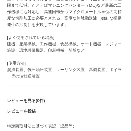
限まで低減。たとえばマシニングセンター（MC)など最新の工
作機械にも対応し、高速回転かつマイクロメートル単位の高精
度な切削加工に必要とされる、高度な無脈動送液（微細な振動
発生の抑制）を実現しています。
[よく使用されている場所]
建機、産業機械、工作機械、食品機械、オート機器、レジャー
施設、環境設備機器、印刷機械、船舶など
[使用方法]
潤滑装置、低圧油圧装置、クーリング装置、温調装置、ボイラ
ー等の油移送装置
レビューを見る(0件)
レビューを投稿
特定商取引法に基づく表記（返品等）