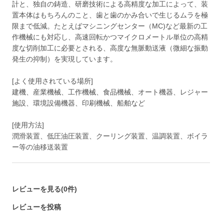
計と、独自の鋳造、研磨技術による高精度な加工によって、装
置本体はもちろんのこと、歯と歯のかみ合いで生じるムラを極
限まで低減。たとえばマシニングセンター（MC)など最新の工
作機械にも対応し、高速回転かつマイクロメートル単位の高精
度な切削加工に必要とされる、高度な無脈動送液（微細な振動
発生の抑制）を実現しています。
[よく使用されている場所]
建機、産業機械、工作機械、食品機械、オート機器、レジャー
施設、環境設備機器、印刷機械、船舶など
[使用方法]
潤滑装置、低圧油圧装置、クーリング装置、温調装置、ボイラ
ー等の油移送装置
レビューを見る(0件)
レビューを投稿